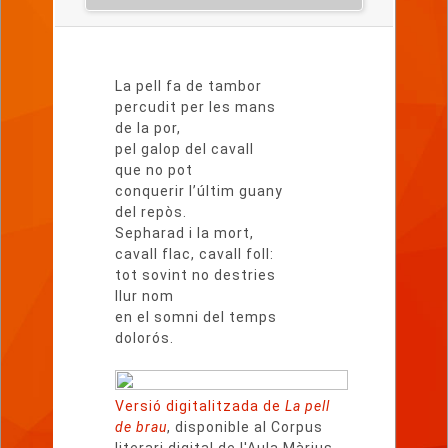
Lletra
del
La pell fa de tambor
poema
percudit per les mans
de la por,
pel galop del cavall
que no pot
conquerir l’últim guany
del repòs.
Sepharad i la mort,
cavall flac, cavall foll:
tot sovint no destries
llur nom
en el somni del temps
dolorós.
Versió digitalitzada de
La pell
de brau
, disponible al Corpus