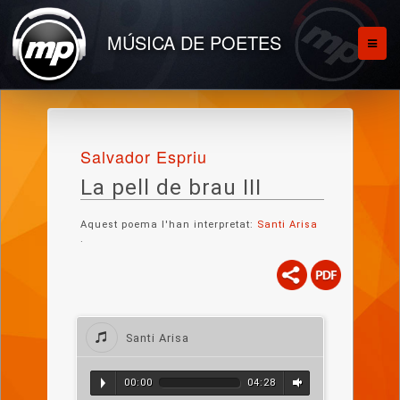
MÚSICA DE POETES
Salvador Espriu
La pell de brau III
Aquest poema l'han interpretat:
Santi Arisa
.
Santi Arisa
00:00
04:28