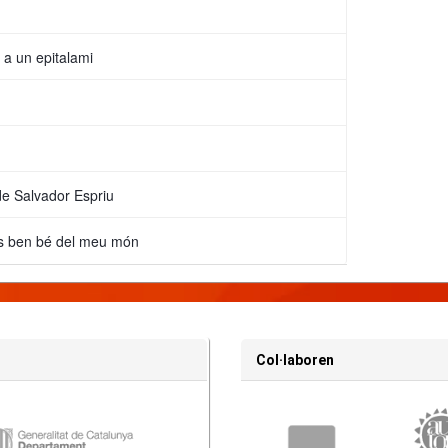
 a un epitalami
de Salvador Espriu
 és ben bé del meu món
Col·laboren