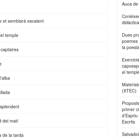
Auca de 
Conèixer
 et semblarà escaient
didàctic
Dues pr
 el temple
poemes d
la poesi
 captaires
Exercici
e
capvespr
el templ
l’alba
Material
(XTEC)
llada
Proposte
esplendent
primer c
d’Espriu
d del matí
Escrits
Salvador
 de la tarda