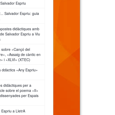
Salvador Espriu
... Salvador Espriu: guia
a
opostes didàctiques amb
e Salvador Espriu a Viu
a
s sobre «Cançó del
e», «Assaig de càntic en
e» i «XLVI» (XTEC)
s ddàctics «Any Espriu»
s didàctiques per a
icle sobre el poema «II»
 dissenyades per Espais
 Espriu a LletrA