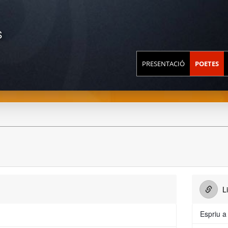
S
PRESENTACIÓ
POETES
r
Li
Espriu a