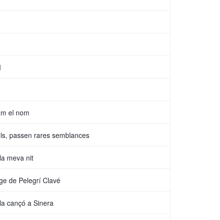
I
em el nom
vols, passen rares semblances
la meva nit
ge de Pelegrí Clavé
 la cançó a Sinera