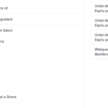
Unitat d
la nit
Espriu pe
'agradarà
Unitat d
Espriu p
 de Salom
Unitat d
Espriu p
rra
Webquest
Batxiller
al a Sinera