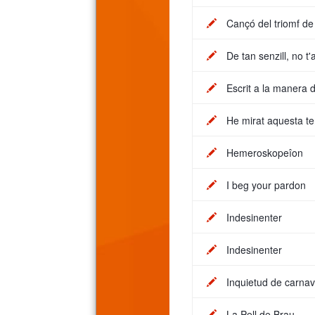
Cançó del triomf de 
De tan senzill, no t
Escrit a la manera
He mirat aquesta te
Hemeroskopeîon
I beg your pardon
Indesinenter
Indesinenter
Inquietud de carnav
La Pell de Brau