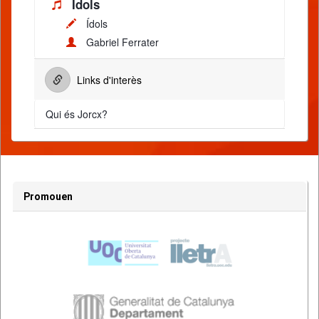
Ídols
Ídols
Gabriel Ferrater
Links d'interès
Qui és Jorcx?
Promouen