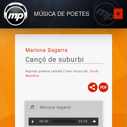
MÚSICA DE POETES
Mariona Sagarra
Cançó de suburbi
Aquest poema també l'han musicat:
Ovidi
Montllor
.
Mariona Sagarra
00:00
03:25