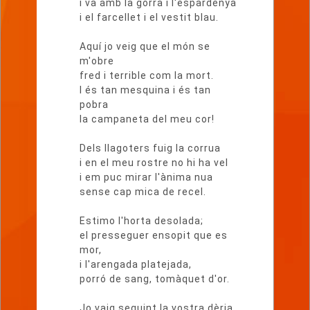
i va amb la gorra i l'espardenya
i el farcellet i el vestit blau.
Aquí jo veig que el món se
m'obre
fred i terrible com la mort.
I és tan mesquina i és tan
pobra
la campaneta del meu cor!
Dels llagoters fuig la corrua
i en el meu rostre no hi ha vel
i em puc mirar l'ànima nua
sense cap mica de recel.
Estimo l'horta desolada;
el presseguer ensopit que es
mor,
i l'arengada platejada,
porró de sang, tomàquet d'or.
Jo vaig seguint la vostra dèria,