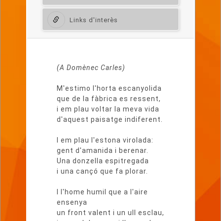
Links d'interès
Lletra
del
(A Domènec Carles)
poema
M'estimo l'horta escanyolida
que de la fàbrica es ressent,
i em plau voltar la meva vida
d'aquest paisatge indiferent.
I em plau l'estona virolada:
gent d'amanida i berenar.
Una donzella espitregada
i una cançó que fa plorar.
I l'home humil que a l'aire
ensenya
un front valent i un ull esclau,