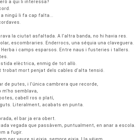
erò a qui li interessa?
cord.
a ningú li fa cap falta...
ecordaves.
rava la ciutat asfaltada. A l’altra banda, no hi havia res.
olar, escombraries. Enderrocs, una séquia una claveguera.
. Herba i camps esparsos. Entre naus i fusteries i tallers.
tes.
stida elèctrica, enmig de tot allò.
 trobat mort penjat dels cables d’alta tensió.
ar de putes, i l’única cambrera que recorde,
 o m’ho semblava,
botes, cabell ros o platí,
guts. Literalment, acabats en punta.
rada, el bar ja era obert.
 cada vegada que passàvem, puntualment, en anar a escola.
m a fugir.
m per veure si eixia, sempre eixia. I la véiem.