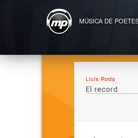
MÚSICA DE POETE
Lluís Roda
El record
Lletra
del