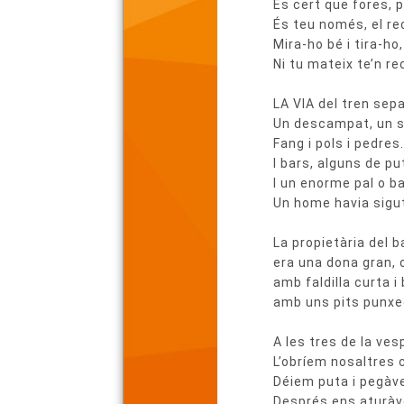
És cert que fores, p
poema
És teu només, el re
Mira-ho bé i tira-ho, 
Ni tu mateix te’n r
LA VIA del tren sepa
Un descampat, un s
Fang i pols i pedres
I bars, alguns de pu
I un enorme pal o ba
Un home havia sigut
La propietària del b
era una dona gran,
amb faldilla curta i 
amb uns pits punxe
A les tres de la vesp
L’obríem nosaltres
Déiem puta i pegàve
Després ens aturàve