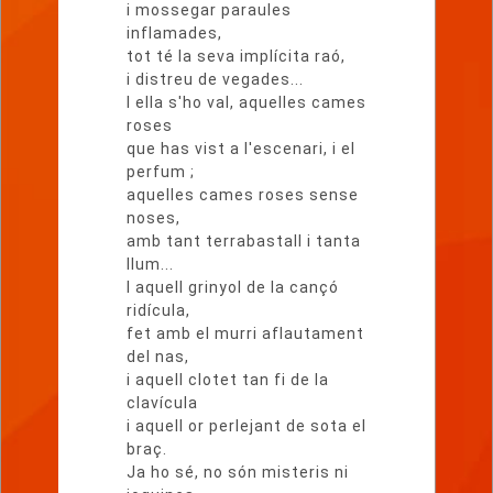
i mossegar paraules
inflamades,
tot té la seva implícita raó,
i distreu de vegades...
I ella s'ho val, aquelles cames
roses
que has vist a l'escenari, i el
perfum ;
aquelles cames roses sense
noses,
amb tant terrabastall i tanta
llum...
I aquell grinyol de la cançó
ridícula,
fet amb el murri aflautament
del nas,
i aquell clotet tan fi de la
clavícula
i aquell or perlejant de sota el
braç.
Ja ho sé, no són misteris ni