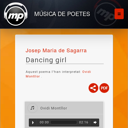
MÚSICA DE POETES
Josep Maria de Sagarra
Dancing girl
Aquest poema l'han interpretat:
Ovidi
Montllor
.
Ovidi Montllor
00:00
02:16