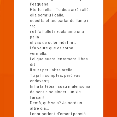
l'esquena.
Ets tu i ella... Tu dius això i allò,
ella somriu i calla,
escolta el teu parlar de llamp i
tro,
i et fa l'ullet i xucla amb una
palla
el vas de color indefinit,
i fa veure que es torna
vermella,
i el que suara lentament li has
dit
li surt per l'altra orella.
Tu ja hi comptes, però vas
endavant;
hi ha la tèbia i suau malenconia
de sentir-se sincer i un xic
farsant...
Demà, què vols? Ja serà un
altre dia...
I anar parlant d'amor i passió