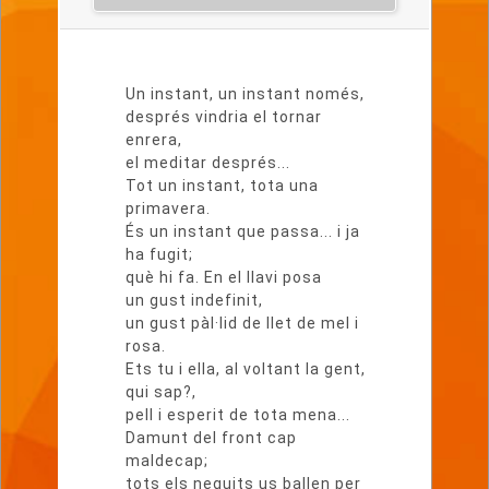
Lletra
del
Un instant, un instant només,
poema
després vindria el tornar
enrera,
el meditar després...
Tot un instant, tota una
primavera.
És un instant que passa... i ja
ha fugit;
què hi fa. En el llavi posa
un gust indefinit,
un gust pàl·lid de llet de mel i
rosa.
Ets tu i ella, al voltant la gent,
qui sap?,
pell i esperit de tota mena...
Damunt del front cap
maldecap;
tots els neguits us ballen per