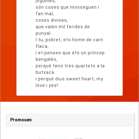
joguines,
són coses que mosseguen i
fan mal,
coses divines,
que valen mil ferides de
punyal...
I tu, pobret, ets home de carn
flaca,
i et penses que ets un príncep
bengalès,
perquè tens tres quartets a la
butxaca
i perquè dius sweet heart, my
love i yes!
Promouen