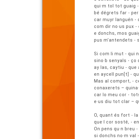
qui·m tol tot guaig 
bé dégrets far - per
car muyr languén -
com dir no·us pux -
e donchs, mos guai
pus m’antendets - s
Si com li mut - qui 
sino·b senyals - ço 
ay las, caytiu - que
en aycell pun[t] - 
Mas al comport, - 
conaxerets – quina
car lo meu cor - to
e·us diu tot clar – 
O, quant és fort - l
que·l cor sosté, - 
On pens qu·n breu -
si donchs no·m val 