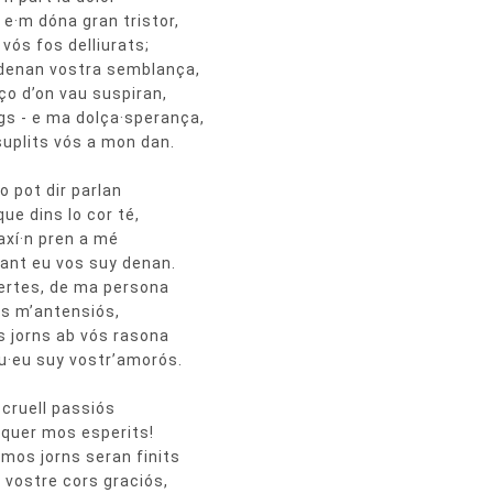
- e·m dóna gran tristor,
 vós fos delliurats;
 denan vostra semblança,
 ço d’on vau suspiran,
gs - e ma dolça·sperança,
uplits vós a mon dan.
no pot dir parlan
que dins lo cor té,
 axí·n pren a mé
quant eu vos suy denan.
certes, de ma persona
·s m’antensiós,
ts jorns ab vós rasona
qu·eu suy vostr’amorós.
a cruell passiós
enquer mos esperits!
 mos jorns seran finits
- vostre cors graciós,