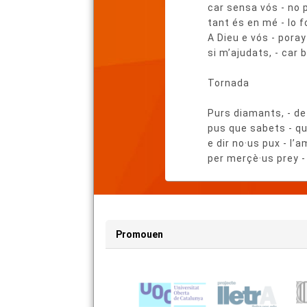
car sensa vós - no p
tant és en mé - lo 
A Dieu e vós - poray
si m’ajudats, - car 
Tornada
Purs diamants, - de
pus que sabets - q
e dir no·us pux - l’
per merçè·us prey -
Promouen