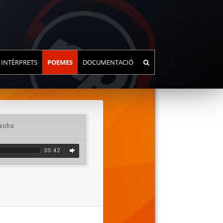
INTÈRPRETS
POEMES
DOCUMENTACIÓ
achs
05:42