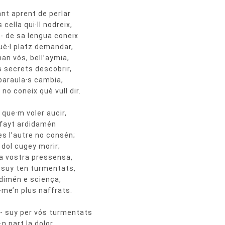
ant aprent de perlar
cella qui·ll nodreix,
- de sa lengua coneix
què·l platz demandar,
nan vós, bell’aymia,
 secrets descobrir,
 paraula·s cambia,
no coneix què vull dir.
y que·m voler aucir,
o fayt ardidamén
es l’autre no consén;
e dol cugey morir;
 a vostra pressensa,
u suy ten turmentats,
rdimén e sciença,
n-me’n plus naffrats.
- suy per vós turmentats
n part la dolor