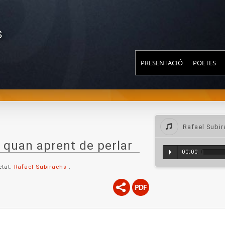
S
PRESENTACIÓ
POETES
Rafael Subir
t quan aprent de perlar
00:00
etat:
Rafael Subirachs
.