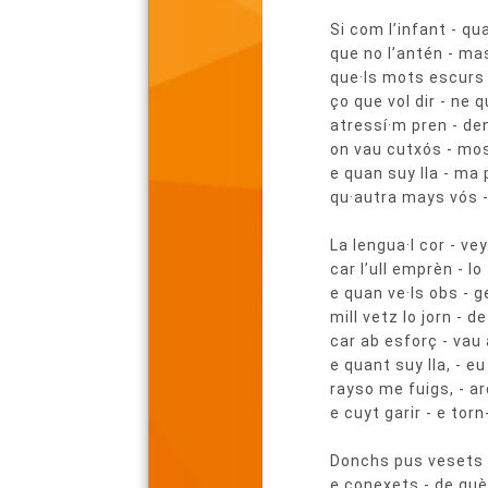
del
Si com l’infant - qu
poema
que no l’antén - mas 
que·ls mots escurs 
ço que vol dir - ne 
atressí·m pren - de
on vau cutxós - mos
e quan suy lla - ma
qu·autra mays vós - 
La lengua·l cor - ve
car l’ull emprèn - l
e quan ve·ls obs - g
mill vetz lo jorn - d
car ab esforç - vau
e quant suy lla, - e
rayso me fuigs, - a
e cuyt garir - e tor
Donchs pus vesets 
e conexets - de què·