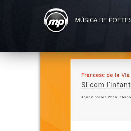
MÚSICA DE POETE
Francesc de la Via
Si com l’infan
Aquest poema l'han interpr
Lletra