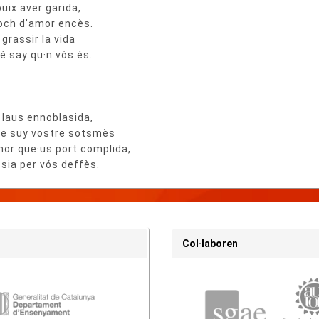
uix aver garida,
foch d’amor encès.
 grassir la vida
bé say qu·n vós és.
 laus ennoblasida,
ue suy vostre sotsmès
amor que·us port complida,
 sia per vós deffès.
Col·laboren