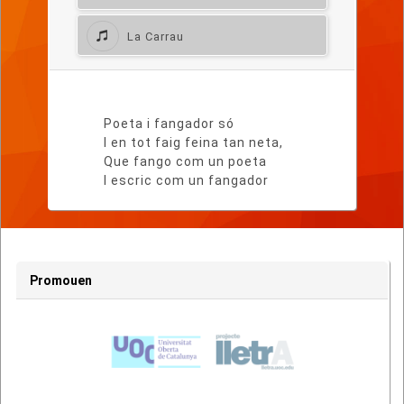
La Carrau
Lletra
del
Poeta i fangador só
poema
I en tot faig feina tan neta,
Que fango com un poeta
I escric com un fangador
Promouen