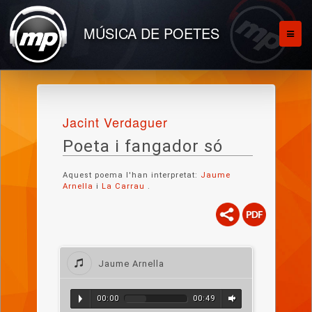
MÚSICA DE POETES
Jacint Verdaguer
Poeta i fangador só
Aquest poema l'han interpretat:
Jaume
Arnella
i
La Carrau
.
Jaume Arnella
00:00
00:49