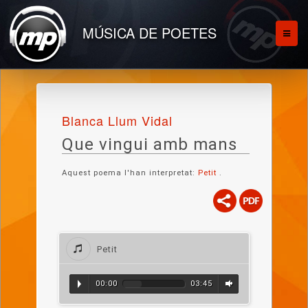
MÚSICA DE POETES
Blanca Llum Vidal
Que vingui amb mans
Aquest poema l'han interpretat:
Petit
.
Petit
00:00
03:45