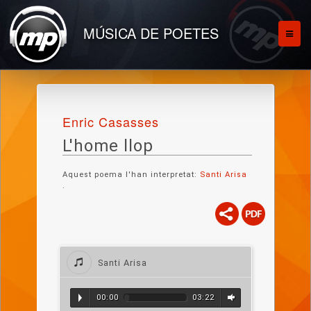
MÚSICA DE POETES
Enric Casasses
L'home llop
Aquest poema l'han interpretat:
Santi Arisa
.
Santi Arisa
00:00
03:22