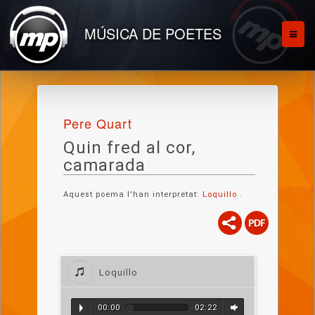
MÚSICA DE POETES
Pere Quart
Quin fred al cor,
camarada
Aquest poema l'han interpretat:
Loquillo
.
Loquillo
00:00
02:22