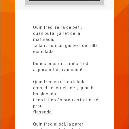
Lletra
del
Quin fred, reïra de bet!,
poema
quan bufa l¿airet de la
matinada,
tallant com un ganivet de fulla
esmolada.
Doncs encara fa més fred
al parapet d¿avançada!
Quin fred en nit estelada
amb el cel cruel i net, quan hi
ha glaçada
i cap llit no és prou estret ni té
prou
flassada.
Quin fred al sòl, la paret