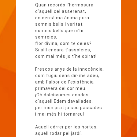
Quan recordo l'hermosura
d'aquell cel asserenat,
on cercà ma ànima pura
somnis bells i veritat;
somnis bells que m'hi
somreies,
flor divina, com te deies?
Si allí encara t'assoleies,
com mai més jo t'he obirat!
Frescos anys de la innocència,
com fugiu sens dir-me adéu,
amb l'albor de l'existència
primavera del cor meu.
¡Oh dolcíssimes onades
d'aquell Edem davallades,
per mon prat ja sou passades
i mai més hi tornareu!
Aquell córrer per les hortes,
aquell rodar pel jardí,