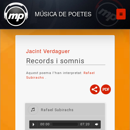
MÚSICA DE POETES
Jacint Verdaguer
Records i somnis
Aquest poema l'han interpretat:
Rafael
Subirachs
.
Rafael Subirachs
00:00
07:20