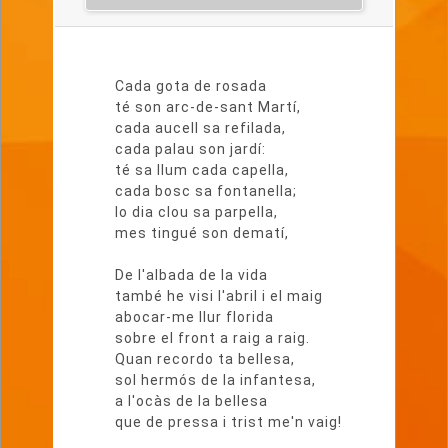
Lletra
del
Cada gota de rosada
poema
té son arc-de-sant Martí,
cada aucell sa refilada,
cada palau son jardí:
té sa llum cada capella,
cada bosc sa fontanella;
lo dia clou sa parpella,
mes tingué son dematí,
De l'albada de la vida
també he visi l'abril i el maig
abocar-me llur florida
sobre el front a raig a raig.
Quan recordo ta bellesa,
sol hermós de la infantesa,
a l'ocàs de la bellesa
que de pressa i trist me'n vaig!