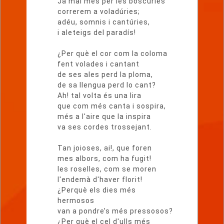
Ja mai més per les boscúries
correrem a voladúries;
adéu, somnis i cantúries,
i aleteigs del paradís!
¿Per què el cor com la coloma
fent volades i cantant
de ses ales perd la ploma,
de sa llengua perd lo cant?
Ah! tal volta és una lira
que com més canta i sospira,
més a l'aire que la inspira
va ses cordes trossejant.
Tan joioses, ai!, que foren
mes albors, com ha fugit!
les roselles, com se moren
l'endemà d'haver florit!
¿Perquè els dies més
hermosos
van a pondre’s més pressosos?
¿Per què el cel d'ulls més