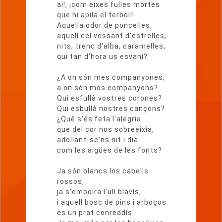
ai!, ¡com eixes fulles mortes
que hi apila el terbolí!
Aquella odor de poncelles,
aquell cel vessant d'estrelles,
nits, trenc d'alba, caramelles,
qui tan d'hora us esvaní?
¿A on són mes companyones,
a on són mos companyons?
Qui esfullà vostres corones?
Qui esbullà nostres cançons?
¿Què s'és feta l'alegria
que del cor nos sobreeixia,
adollant-se'ns nit i dia
com les aigües de les fonts?
Ja són blancs los cabells
rossos,
ja s'emboira l'ull blavís,
i aquell bosc de pins i arboços
és un prat conreadís.