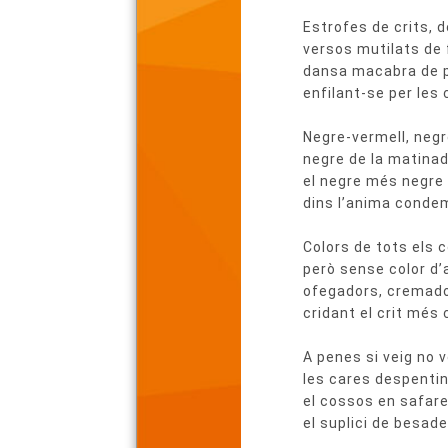
del
Estrofes de crits, d
poema
versos mutilats de
dansa macabra de 
enfilant-se per les
Negre-vermell, negr
negre de la matinad
el negre més negre
dins l’anima conde
Colors de tots els c
però sense color d’a
ofegadors, cremado
cridant el crit més c
A penes si veig no v
les cares despenti
el cossos en safare
el suplici de besade