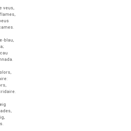
e veus,
 flames,
peus
 cames.
e-blau,
a;
 cau
mnada.
olors,
ire:
rs,
ridaire.
eig
nades,
ig,
s.