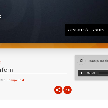
S
PRESENTACIÓ
POETES
e
Joanjo Bosk
nfern
00:00
etat:
Joanjo Bosk
.