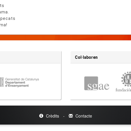
ts
rama.
 pecats
ama!
Col·laboren
Crèdits
-
Contacte