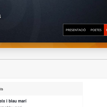
S
PRESENTACIÓ
POETES
ts
eix i blau marí