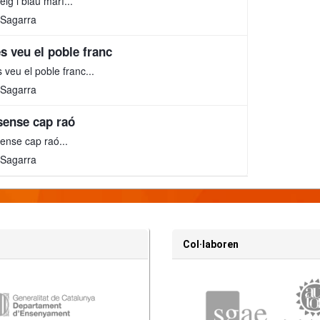
eig i blau marí...
 Sagarra
es veu el poble franc
s veu el poble franc...
 Sagarra
sense cap raó
ense cap raó...
 Sagarra
Col·laboren