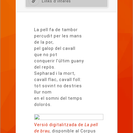
Links d'interès
Lletra
del
La pell fa de tambor
poema
percudit per les mans
de la por,
pel galop del cavall
que no pot
conquerir l’últim guany
del repòs.
Sepharad i la mort,
cavall flac, cavall foll:
tot sovint no destries
llur nom
en el somni del temps
dolorós.
Versió digitalitzada de
La pell
de brau
, disponible al Corpus