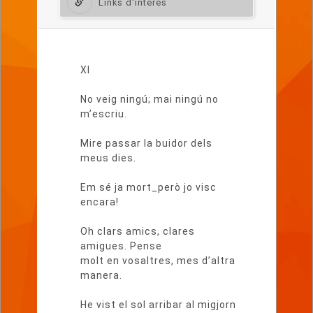
Links d'interès
Lletra
del
XI
poema
No veig ningú; mai ningú no
m’escriu.
Mire passar la buidor dels
meus dies.
Em sé ja mort_però jo visc
encara!
Oh clars amics, clares
amigues. Pense
molt en vosaltres, mes d’altra
manera.
He vist el sol arribar al migjorn