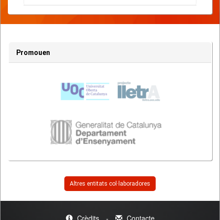
Promouen
Altres entitats col·laboradores
Crèdits
-
Contacte