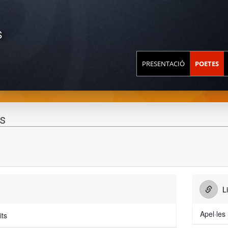
S
PRESENTACIÓ
POETES
s
r
Li
Apel·les
its