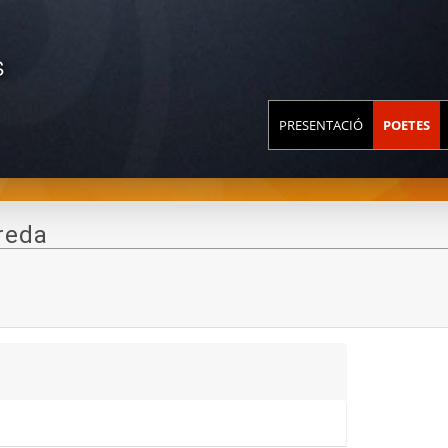
S
PRESENTACIÓ
POETES
reda
r