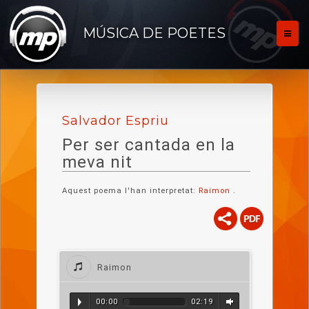
MÚSICA DE POETES
Salvador Espriu
Per ser cantada en la
meva nit
Aquest poema l'han interpretat:
Raimon
.
Raimon
00:00
02:19