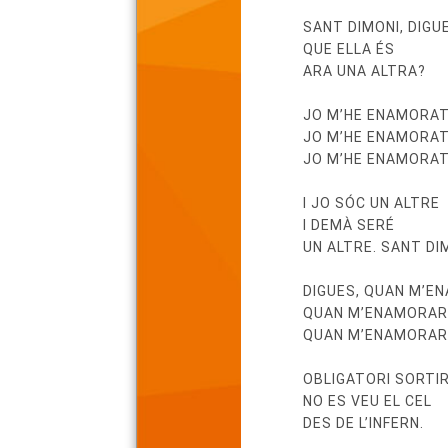
del
SANT DIMONI, DIGU
poema
QUE ELLA ÉS
ARA UNA ALTRA?
JO M’HE ENAMORAT
JO M’HE ENAMORAT
JO M’HE ENAMORAT
I JO SÓC UN ALTRE
I DEMÀ SERÉ
UN ALTRE. SANT DI
DIGUES, QUAN M’E
QUAN M’ENAMORARÉ
QUAN M’ENAMORARÉ
OBLIGATORI SORTIR
NO ES VEU EL CEL
DES DE L’INFERN.