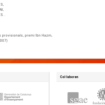
ES,
NI,
S...
s provisionals, premi Ibn Hazm,
2007)
Col·laboren