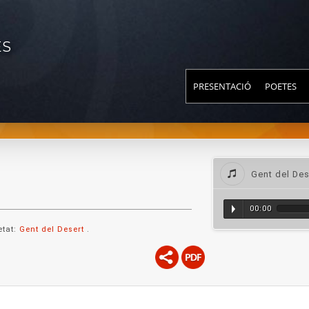
ES
PRESENTACIÓ
POETES
Gent del Des
00:00
etat:
Gent del Desert
.