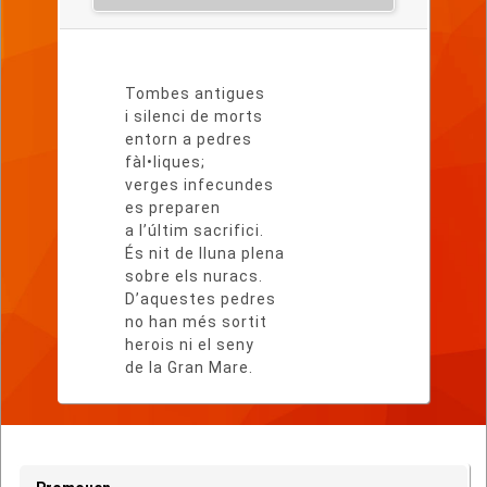
Lletra
del
Tombes antigues
poema
i silenci de morts
entorn a pedres
fàl•liques;
verges infecundes
es preparen
a l’últim sacrifici.
És nit de lluna plena
sobre els nuracs.
D’aquestes pedres
no han més sortit
herois ni el seny
de la Gran Mare.