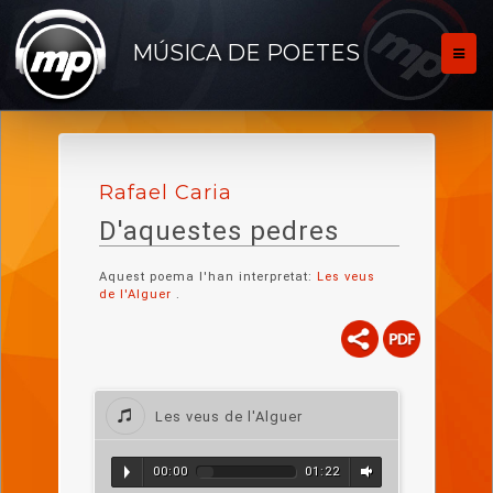
MÚSICA DE POETES
Rafael Caria
D'aquestes pedres
Aquest poema l'han interpretat:
Les veus
de l'Alguer
.
Les veus de l'Alguer
00:00
01:22