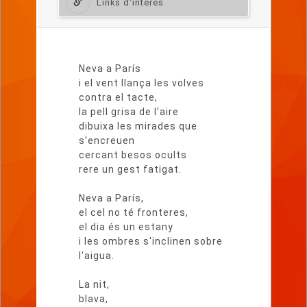
Links d'interès
Lletra
del
Neva a París
poema
i el vent llança les volves
contra el tacte,
la pell grisa de l'aire
dibuixa les mirades que
s'encreuen
cercant besos ocults
rere un gest fatigat.
Neva a París,
el cel no té fronteres,
el dia és un estany
i les ombres s'inclinen sobre
l'aigua.
La nit,
blava,