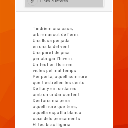
Links d'interès
Lletra
del
Tindríem una casa,
poema
arbre nascut de l’erm.
Una llosa penjada
en una la del vent.
Una paret de pisa
per abrigar l’hivern.
Un test on floririen
violes pel mal temps.
Per porta, aquell somriure
que t’estrellen les dents.
De lluny em cridaries
amb un cridar content.
Desfaria ma pena
aquell riure que tens,
aquella espatlla blanca
coixí dels pensaments.
El teu braç lligaria