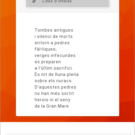
Links d'interès
Lletra
del
Tombes antigues
poema
i silenci de morts
entorn a pedres
fàl•liques;
verges infecundes
es preparen
a l’últim sacrifici.
És nit de lluna plena
sobre els nuracs.
D’aquestes pedres
no han més sortit
herois ni el seny
de la Gran Mare.