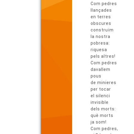
del
Com pedres
poema
llançades
en terres
obscures
construïm
la nostra
pobresa:
riquesa
pels altres!
Com pedres
davallem
pous
de minieres
per tocar
el silenci
invisible
dels morts:
què morts
ja som!
Com pedres,