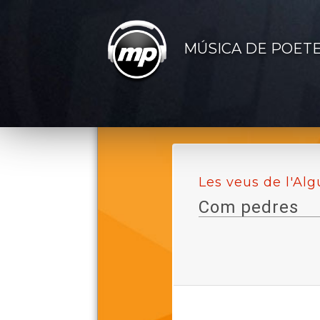
MÚSICA DE POET
Les veus de l'Alg
Com pedres
Lletra