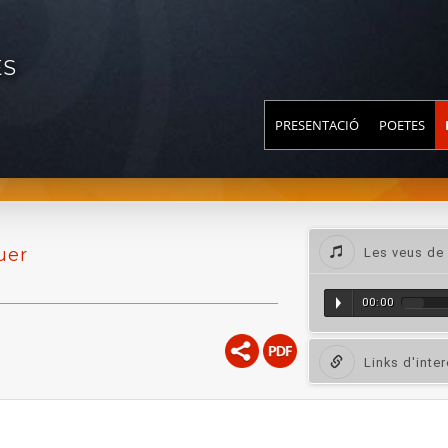
ES
PRESENTACIÓ
POETES
uer
Les veus de 
00:00
Links d'inte