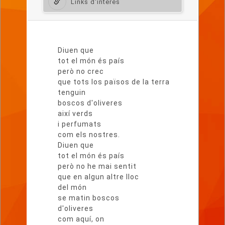
Links d'interès
Lletra
del
Diuen que
poema
tot el món és país
però no crec
que tots los països de la terra
tenguin
boscos d'oliveres
així verds
i perfumats
com els nostres.
Diuen que
tot el món és país
però no he mai sentit
que en algun altre lloc
del món
se matin boscos
d'oliveres
com aquí, on