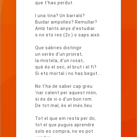
que t'has perdut.
I una tina? Un barraló?
Buidar ampolles? Remullar?
Amb tants anys d'estudiar
o no ets res (2v.) o saps això.
Que sabries distingir
un xerès d'un priorat,
la mistela, d'un rosat,
què és el sec, el brut i el fi?
Si ets mortal i no has begut...
No t'ha de saber cap greu
'nar calent per aquest món,
si és de vi o d'un bon rom.
De tot mal, és el més lleu.
Tot el que em resta per dir,
tot el que puguis aprendre
sols es compra, no es pot