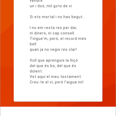
vendre:
un i dos, mil gots de vi
Si ets mortal i no has begut...
I no em resta res per dar,
ni diners, ni cap consell.
Tingue'm, però, el record més
bell
quan ja no vegis res clar!
Vull que aprenguis la lliçó
del que és bo, del que és
dolent.
Vet aquí el meu testament:
Creu-te el vi, però l'aigua no!