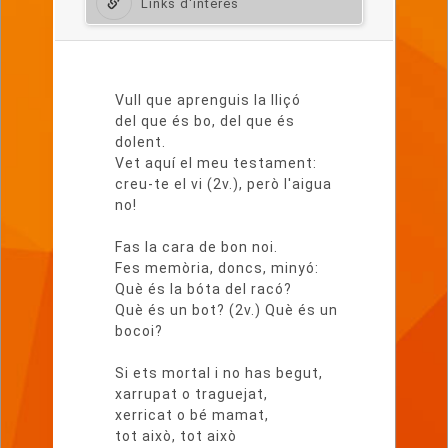
Links d'interès
Lletra
del
Vull que aprenguis la lliçó
poema
del que és bo, del que és
dolent.
Vet aquí el meu testament:
creu-te el vi (2v.), però l'aigua
no!
Fas la cara de bon noi.
Fes memòria, doncs, minyó:
Què és la bóta del racó?
Què és un bot? (2v.) Què és un
bocoi?
Si ets mortal i no has begut,
xarrupat o traguejat,
xerricat o bé mamat,
tot això, tot això