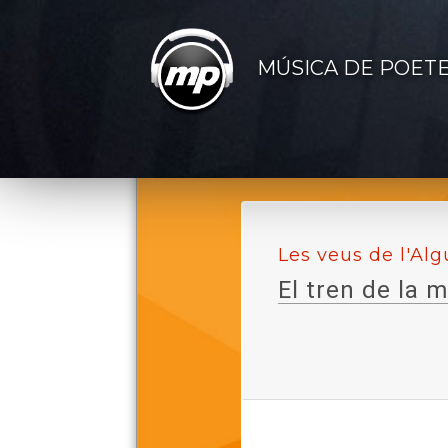
MÚSICA DE POET
Les veus de l'Alg
El tren de la 
Lletra