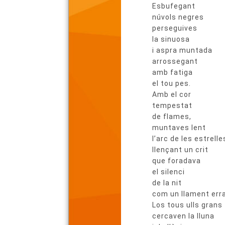
del
Esbufegant
poema
núvols negres
perseguives
la sinuosa
i aspra muntada
arrossegant
amb fatiga
el tou pes.
Amb el cor
tempestat
de flames,
muntaves lent
l’arc de les estrelle
llençant un crit
que foradava
el silenci
de la nit
com un llament err
Los tous ulls grans
cercaven la lluna