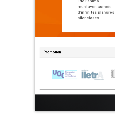
i de l’ànima
muntaven somnis
d’infinites planures
silencioses.
Promouen