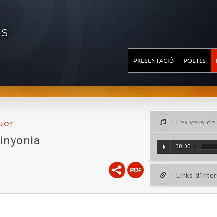
ES
PRESENTACIÓ
POETES
uer
Les veus de 
minyonia
00:00
Links d'inte