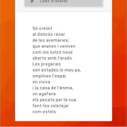
Links d'interès
Lletra
del
Só creixit
poema
al dolorós resar
de les avemaries;
que anaven i veniven
com los solcs nous
oberts amb l’arado.
Les pregàries
són estades lo meu pa,
ompliven l’espai
on viviva
i la casa de l’ànima,
on agafava
els pecats per la cua
fent-los voletejar
com estels.