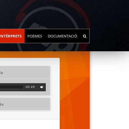
INTÈRPRETS
POEMES
DOCUMENTACIÓ
la
00:49
rès