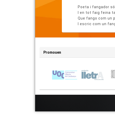
del
Poeta i fangador s
poema
I en tot faig feina t
Que fango com un 
I escric com un fa
Promouen