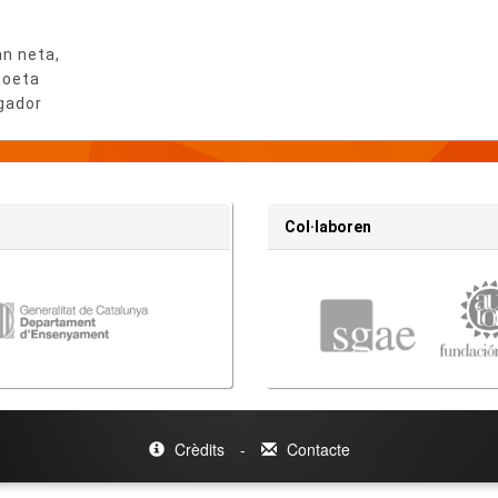
ó
an neta,
poeta
ngador
Col·laboren
Crèdits
-
Contacte