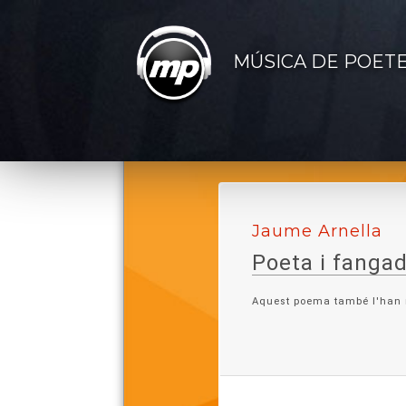
MÚSICA DE POET
Jaume Arnella
Poeta i fangad
Aquest poema també l'han
Lletra