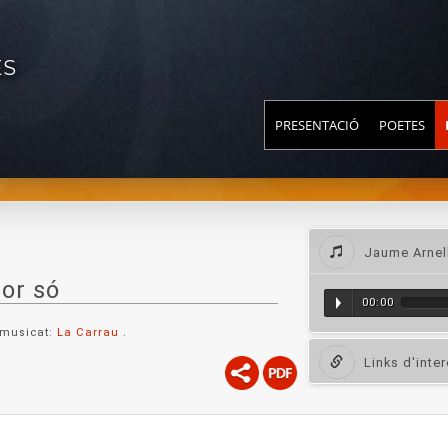
ES
PRESENTACIÓ
POETES
Jaume Arnel
or só
00:00
 musicat:
La Carrau
.
Links d'inte