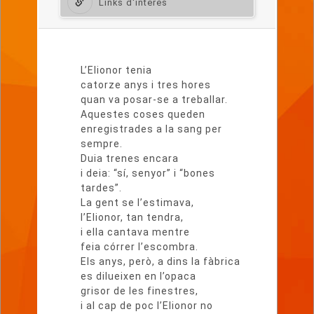
Links d'interès
Lletra
del
L’Elionor tenia
poema
catorze anys i tres hores
quan va posar-se a treballar.
Aquestes coses queden
enregistrades a la sang per
sempre.
Duia trenes encara
i deia: “sí, senyor” i “bones
tardes”.
La gent se l’estimava,
l’Elionor, tan tendra,
i ella cantava mentre
feia córrer l’escombra.
Els anys, però, a dins la fàbrica
es dilueixen en l’opaca
grisor de les finestres,
i al cap de poc l’Elionor no