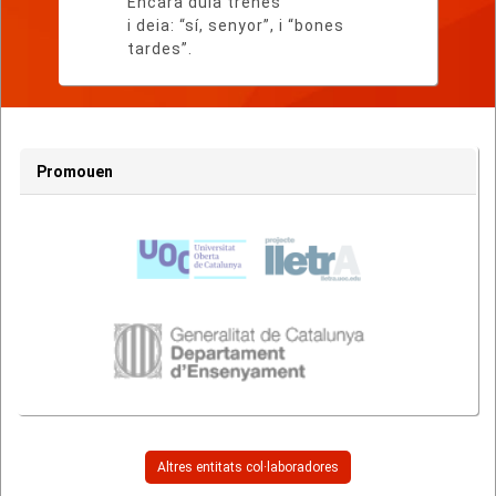
Encara duia trenes
i deia: “sí, senyor”, i “bones
tardes”.
Promouen
Altres entitats col·laboradores