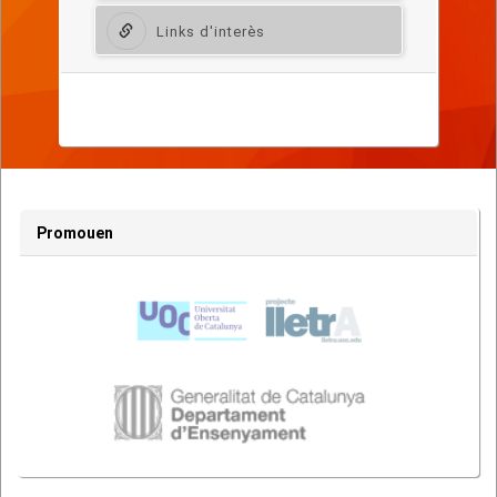
Links d'interès
Lletra
del
poema
Promouen